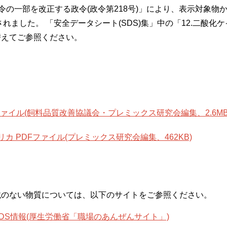
行令の一部を改正する政令(政令第218号)」により、表示対象
れました。 「安全データシート(SDS)集」中の「12.二酸化
替えてご参照ください。
Fファイル(飼料品質改善協議会・プレミックス研究会編集、2.6MB
リカ PDFファイル(プレミックス研究会編集、462KB)
記載のない物質については、以下のサイトをご参照ください。
DS情報(厚生労働省「職場のあんぜんサイト」)